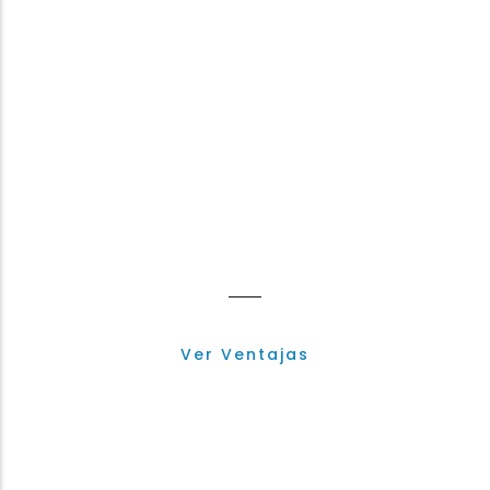
Ventajas del
Asociado
Ver Ventajas