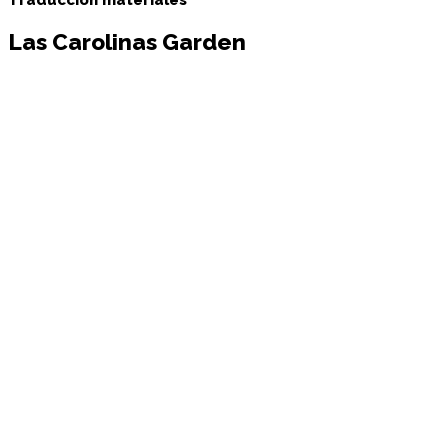
Traducción materiales
Las Carolinas Garden
Las Carolinas cuenta con 13 habitaciones sencillas. Todas
disponen de dos camas o cama de matrimonio, escritorio,
calefacción, wifi de alta velocidad, bañera y secador de
pelo. Para empezar el día, se ofrece además un completo
desayuno bufé incluido en nuestro precio de alojamiento.