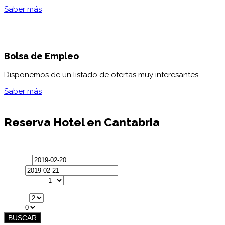
Saber más
Bolsa de Empleo
Disponemos de un listado de ofertas muy interesantes.
Saber más
Reserva
Hotel en Cantabria
¡Reserva tu hotel en Cantabria al mejor precio garantizado!
Llegada
Salida
Habitaciones
Habitación #1
Adultos
Niños
BUSCAR