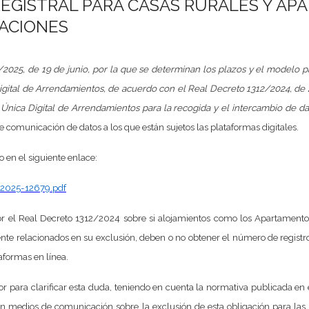
REGISTRAL PARA CASAS RURALES Y AP
ACIONES
025, de 19 de junio, por la que se determinan los plazos y el modelo par
 Digital de Arrendamientos, de acuerdo con el Real Decreto 1312/2024, de
Única Digital de Arrendamientos para la recogida y el intercambio de dato
de comunicación de datos a los que están sujetos las plataformas digitales.
 en el siguiente enlace:
2025-12679.pdf
or el Real Decreto 1312/2024 sobre si alojamientos como los Apartamentos 
te relacionados en su exclusión, deben o no obtener el número de registro
taformas en línea.
ctor para clarificar esta duda, teniendo en cuenta la normativa publicada en 
as en medios de comunicación sobre la exclusión de esta obligación para l