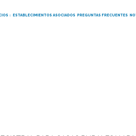
CIOS
ESTABLECIMIENTOS ASOCIADOS
PREGUNTAS FRECUENTES
NO
Noticia
Ruta
de
navegación