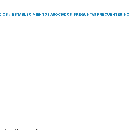
CIOS
ESTABLECIMIENTOS ASOCIADOS
PREGUNTAS FRECUENTES
NO
Noticia
Ruta
de
navegación