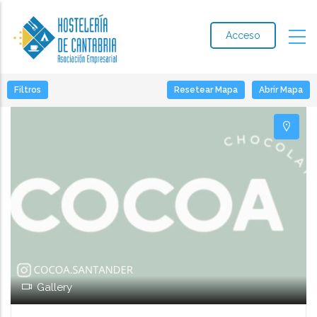
Acceso
+
Filtros
Resetear Mapa
Abrir Mapa
−
Gallery