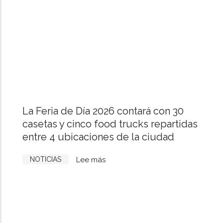
la
eficiencia
energética
en
hostelería
La Feria de Día 2026 contará con 30
casetas y cinco food trucks repartidas
entre 4 ubicaciones de la ciudad
NOTICIAS
Lee más
sobre
La
Feria
de
Día