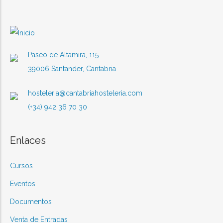
14
años
Paseo de Altamira, 115
39006 Santander, Cantabria
hosteleria@cantabriahosteleria.com
(+34) 942 36 70 30
Enlaces
Cursos
Eventos
Documentos
Venta de Entradas