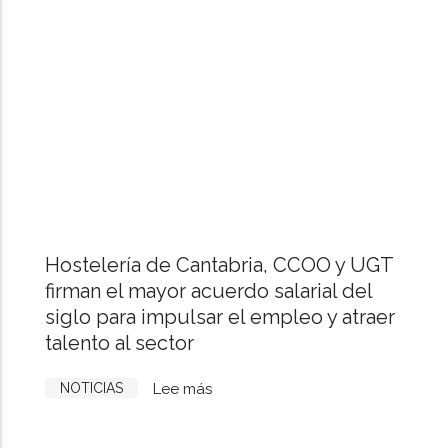
2026
contará
con
30
casetas
y
cinco
food
trucks
repartidas
Hostelería de Cantabria, CCOO y UGT
entre
firman el mayor acuerdo salarial del
4
siglo para impulsar el empleo y atraer
ubicaciones
talento al sector
de
la
NOTICIAS
Lee más
sobre
ciudad
Hostelería
de