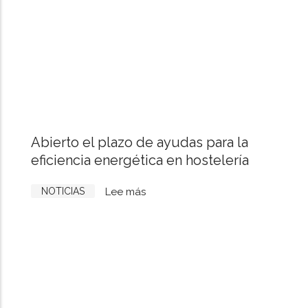
Abierto el plazo de ayudas para la
eficiencia energética en hostelería
NOTICIAS
Lee más
sobre
Abierto
el
plazo
de
ayudas
para