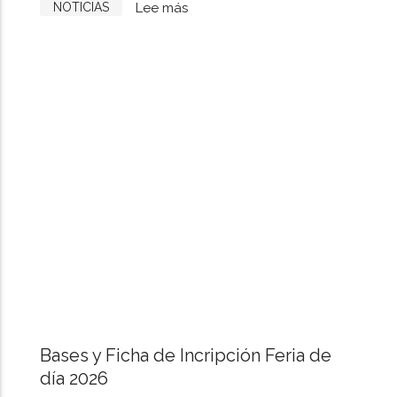
atraer
NOTICIAS
Lee más
sobre
talento
Ribera
al
del
sector
Duero
refuerza
su
apuesta
por
los
rosados
y
claretes
con
una
cata
Bases y Ficha de Incripción Feria de
exclusiva
día 2026
para