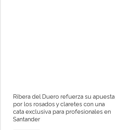
Cantabria,
CCOO
y
UGT
firman
el
mayor
acuerdo
salarial
del
siglo
para
Ribera del Duero refuerza su apuesta
impulsar
por los rosados y claretes con una
el
cata exclusiva para profesionales en
empleo
Santander
y