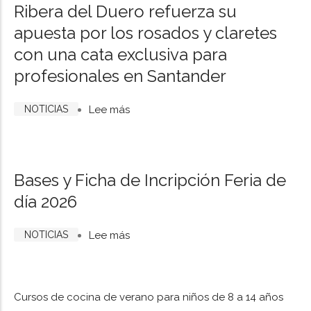
Ribera del Duero refuerza su
entre
UGT
apuesta por los rosados y claretes
4
firman
con una cata exclusiva para
ubicaciones
el
de
mayor
profesionales en Santander
la
acuerdo
ciudad
salarial
NOTICIAS
Lee más
sobre
del
Ribera
siglo
del
para
Duero
Bases y Ficha de Incripción Feria de
impulsar
refuerza
día 2026
el
su
empleo
apuesta
NOTICIAS
Lee más
sobre
y
por
Bases
atraer
los
y
talento
rosados
Ficha
al
Cursos de cocina de verano para niños de 8 a 14 años
y
de