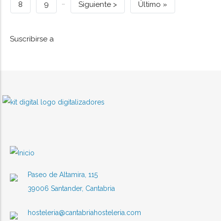
…
actual
Page
8
Page
9
Siguiente
Siguiente >
Última
Último »
en
colaboración
Santander
página
página
con
un
Cantabria
Suscribirse a
curso
Food
gratuito
Industry
de
postres
para
sus
asociados
Paseo de Altamira, 115
39006 Santander, Cantabria
hosteleria@cantabriahosteleria.com