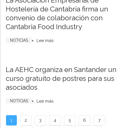
La Asociación Empresarial de
y
de
Hostelería de Cantabria firma un
Vegahostel
8
convenio de colaboración con
sellan
a
Cantabria Food Industry
una
14
alianza
años
NOTICIAS
Lee más
estratégica
sobre
para
La
modernizar
Asociación
e
Empresarial
La AEHC organiza en Santander un
impulsar
de
curso gratuito de postres para sus
el
Hostelería
asociados
sector
de
Cantabria
NOTICIAS
Lee más
sobre
firma
La
un
AEHC
convenio
Paginación
Página
1
Page
2
Page
3
Page
4
Page
5
Page
6
Page
7
organiza
de