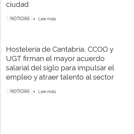
ciudad
NOTICIAS
Lee más
sobre
La
Feria
de
Hostelería de Cantabria, CCOO y
Día
UGT firman el mayor acuerdo
2026
salarial del siglo para impulsar el
contará
empleo y atraer talento al sector
con
Se alquila con opción a compra local
30
amplio para eventos y restaurante con
NOTICIAS
varios salones con mucho nombre en
Lee más
casetas
sobre
Cantabria
y
Hostelería
cinco
de
food
Cantabria,
trucks
CCOO
repartidas
y