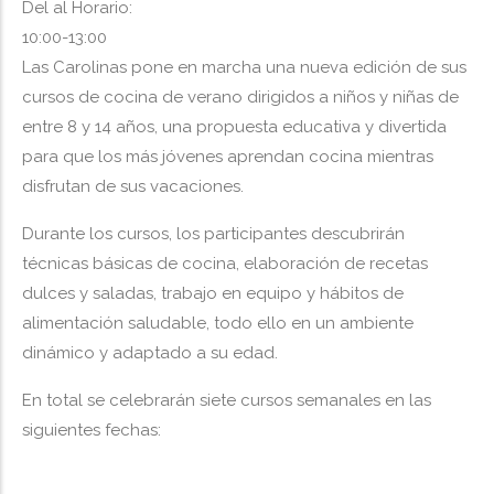
sector
Del al
Horario:
claretes
Incripción
10:00-13:00
con
Feria
Las Carolinas pone en marcha una nueva edición de sus
una
de
cursos de cocina de verano dirigidos a niños y niñas de
cata
día
entre 8 y 14 años, una propuesta educativa y divertida
exclusiva
2026
para que los más jóvenes aprendan cocina mientras
para
disfrutan de sus vacaciones.
profesionales
en
Durante los cursos, los participantes descubrirán
Santander
técnicas básicas de cocina, elaboración de recetas
dulces y saladas, trabajo en equipo y hábitos de
alimentación saludable, todo ello en un ambiente
dinámico y adaptado a su edad.
En total se celebrarán siete cursos semanales en las
siguientes fechas: