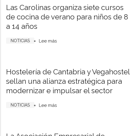
Las Carolinas organiza siete cursos
de cocina de verano para niños de 8
a 14 años
NOTICIAS
Lee más
sobre
Las
Carolinas
organiza
Hostelería de Cantabria y Vegahostel
siete
sellan una alianza estratégica para
cursos
modernizar e impulsar el sector
de
cocina
NOTICIAS
Lee más
sobre
de
Hostelería
verano
de
para
Cantabria
niños