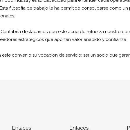
ia Food Industry es su capacidad para entender cada operativa
s. Esta filosofía de trabajo le ha permitido consolidarse como u
ionales.
e Cantabria destacamos que este acuerdo refuerza nuestro comp
veedores estratégicos que aportan valor añadido y confianza.
 este convenio su vocación de servicio: ser un socio que garant
Enlaces
Enlaces
P