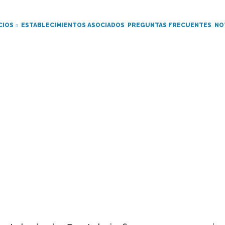
CIOS
ESTABLECIMIENTOS ASOCIADOS
PREGUNTAS FRECUENTES
NO
Noticia
Ruta
de
navegación