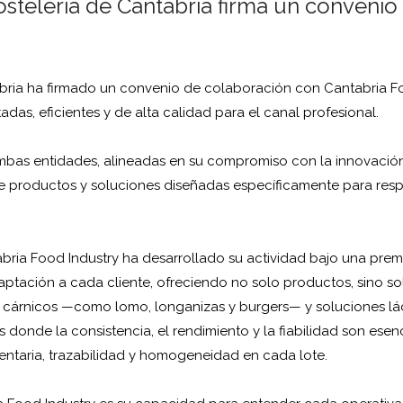
stelería de Cantabria firma un convenio
ria ha firmado un convenio de colaboración con Cantabria Food
das, eficientes y de alta calidad para el canal profesional.
bas entidades, alineadas en su compromiso con la innovación 
e productos y soluciones diseñadas específicamente para respo
ia Food Industry ha desarrollado su actividad bajo una premisa 
daptación a cada cliente, ofreciendo no solo productos, sino s
 cárnicos —como lomo, longanizas y burgers— y soluciones lá
nde la consistencia, el rendimiento y la fiabilidad son esenci
mentaria, trazabilidad y homogeneidad en cada lote.