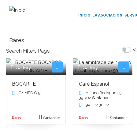
Main
Navigation
INICIO
LA ASOCIACIÓN
SERVI
Bares
Ve
Search Filters Page
Gallery
Gallery
BOCARTE
Café Español
C/ MEDIO 9
Atilano Rodriguez 5,
39002 Santander
942 22 30 22
Bares
Bares
Santander
Santander