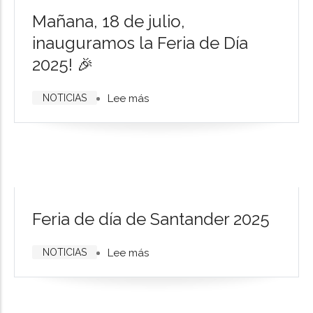
Mañana, 18 de julio,
inauguramos la Feria de Día
2025! 🎉
NOTICIAS
Lee más
sobre
Mañana,
18
de
julio,
inauguramos
la
Feria de día de Santander 2025
Feria
de
NOTICIAS
Lee más
sobre
Día
Feria
2025!
de
🎉
día