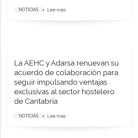
acuerdo
NOTICIAS
Lee más
sobre
con
Baños
AXA-
de
Igualatorio
Ola
a
2025,
través
¡una
de
tradición
La AEHC y Adarsa renuevan su
Auxiliar
con
acuerdo de colaboración para
de
sabor
seguir impulsando ventajas
Seguros
a
exclusivas al sector hostelero
verano!
de Cantabria
💙
NOTICIAS
Lee más
sobre
La
AEHC